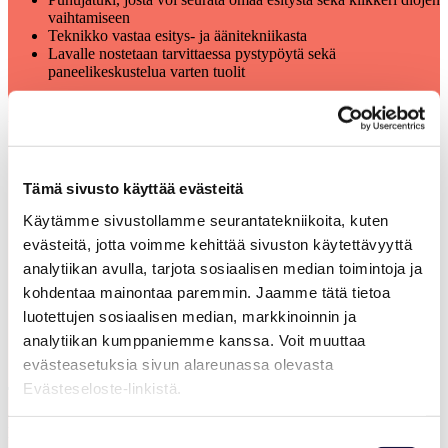
vaihtamiseen
Teknikko vastaa esitys- ja äänitekniikasta
Lavalle nostetaan tarvittaessa pystypöytä sekä
paneelikeskustelua varten tuolit
Mikäli halautte näyttää esitysmateriaalia esityksen aikana, alla
tarkempi tekninen info.
Esityksen kuvasuhde tulisi olla mieluiten 16:9 (leveä)
Ethän käytä fonttikokoa, joka on alle 20. Näin voimme
Tämä sivusto käyttää evästeitä
varmistaa, että esityksesi on luettavissa takariviltä asti
Kaikki yleisimmät formaatit ovat tuettuja (Powerpoint,
Käytämme sivustollamme seurantatekniikoita, kuten
Keynote, PDF etc).
evästeitä, jotta voimme kehittää sivuston käytettävyyttä
Full HD 16:9 videoformaatti, kaikki yleisimmät formaatit
(mieluiten.mp4 H264).
analytiikan avulla, tarjota sosiaalisen median toimintoja ja
Jos esityksesi sisältää videoita, lähetäthän ne etukäteen
kohdentaa mainontaa paremmin. Jaamme tätä tietoa
ohjelmatuottajalle, jotta varmistamme niiden toimivuuden
luotettujen sosiaalisen median, markkinoinnin ja
etukäteen.
analytiikan kumppaniemme kanssa. Voit muuttaa
evästeasetuksia sivun alareunassa olevasta
Evästeseloste-linkistä.
TYÖHYVINVOINTI-SEMINAARIALUE, E-HALLI
Lavakalustus ja -tekniikka
Suostumuksen