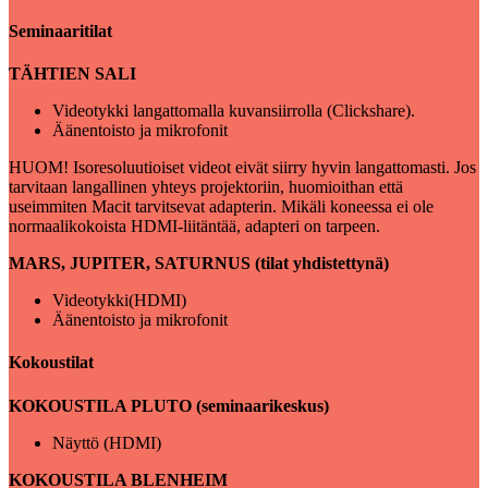
Seminaaritilat
TÄHTIEN SALI
Videotykki langattomalla kuvansiirrolla (Clickshare).
Äänentoisto ja mikrofonit
HUOM! Isoresoluutioiset videot eivät siirry hyvin langattomasti. Jos
tarvitaan langallinen yhteys projektoriin, huomioithan että
useimmiten Macit tarvitsevat adapterin. Mikäli koneessa ei ole
normaalikokoista HDMI-liitäntää, adapteri on tarpeen.
MARS, JUPITER, SATURNUS (tilat yhdistettynä)
Videotykki(HDMI)
Äänentoisto ja mikrofonit
Kokoustilat
KOKOUSTILA PLUTO (seminaarikeskus)
Näyttö (HDMI)
KOKOUSTILA BLENHEIM