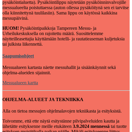
pysäköintialuetta). Pysäköintilippu näytetään pysäköinninvalvojille
messualueelta poistuttaessa (auton ollessa pysäköitynä sen ei tarvitse
olla kiinnitettynä tuulilasiin). Sama lippu on käytössä kaikkina
messupäivinä.
HUOM!
Pysäköintipaikkoja Tampereen Messu- ja
Urheilukeskuksella on rajoitettu määrä. Suosittelemme
näytteilleasettajia käyttämään hotelli- ja rautatieaseman kuljetuksia
tai julkista liikennettä.
Saapumisohjeet
Messualueen kartasta näette messuhallit ja sisäänkäynnit sekä
ohjelma-alueiden sijainnit.
Messualueen kartta
OHJELMA-ALUEET JA TEKNIIKKA
Alla on tietoa messujen ohjelmalavojen tekniikasta ja esityksistä.
Toivomme, että ette näytä esitystänne pilvipalveluiden kautta ja
lähetätte esityksenne meille etukäteen
3.9.2024 mennessä
tai tuotte
esityksen muistitikulla paikan päälle. Mikäli esitykseenne liittyy