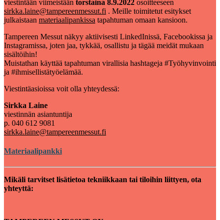
viestintään viimeistään
torstaina 8.9.2022
osoitteeseen
sirkka.laine@tampereenmessut.fi
. Meille toimitetut esitykset
julkaistaan
materiaalipankissa
tapahtuman omaan kansioon.
Tampereen Messut näkyy aktiivisesti LinkedInissä, Facebookissa ja
Instagramissa, joten jaa, tykkää, osallistu ja tägää meidät mukaan
sisältöihin!
Muistathan käyttää tapahtuman virallisia hashtageja #Työhyvinvointi
ja #ihmisellistätyöelämää.
Viestintäasioissa voit olla yhteydessä:
Sirkka Laine
viestinnän asiantuntija
p. 040 612 9081
sirkka.laine@tampereenmessut.fi
Materiaalipankki
Mikäli tarvitset lisätietoa tekniikkaan tai tiloihin liittyen, ota
yhteyttä: