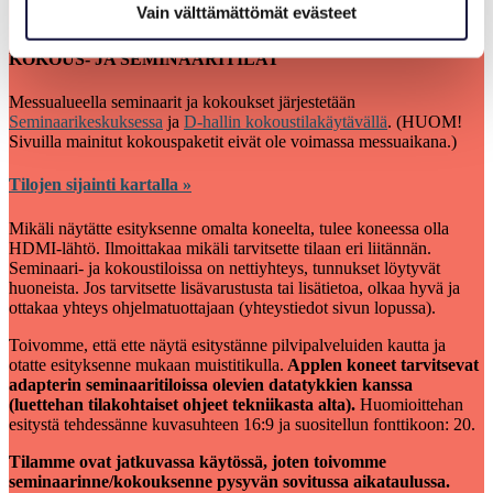
Vain välttämättömät evästeet
KOKOUS- JA SEMINAARITILAT
Messualueella seminaarit ja kokoukset järjestetään
Seminaarikeskuksessa
ja
D-hallin kokoustilakäytävällä
. (HUOM!
Sivuilla mainitut kokouspaketit eivät ole voimassa messuaikana.)
Tilojen sijainti kartalla »
Mikäli näytätte esityksenne omalta koneelta, tulee koneessa olla
HDMI-lähtö. Ilmoittakaa mikäli tarvitsette tilaan eri liitännän.
Seminaari- ja kokoustiloissa on nettiyhteys, tunnukset löytyvät
huoneista. Jos tarvitsette lisävarustusta tai lisätietoa, olkaa hyvä ja
ottakaa yhteys ohjelmatuottajaan (yhteystiedot sivun lopussa).
Toivomme, että ette näytä esitystänne pilvipalveluiden kautta ja
otatte esityksenne mukaan muistitikulla.
Applen koneet tarvitsevat
adapterin seminaaritiloissa olevien datatykkien kanssa
(luettehan tilakohtaiset ohjeet tekniikasta alta).
Huomioittehan
esitystä tehdessänne kuvasuhteen 16:9 ja suositellun fonttikoon: 20.
Tilamme ovat jatkuvassa käytössä, joten toivomme
seminaarinne/kokouksenne pysyvän sovitussa aikataulussa.