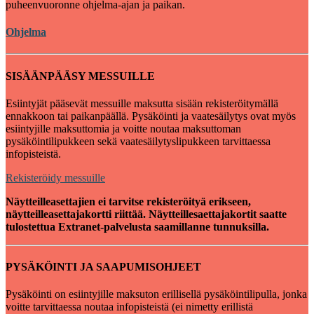
puheenvuoronne ohjelma-ajan ja paikan.
Ohjelma
SISÄÄNPÄÄSY MESSUILLE
Esiintyjät pääsevät messuille maksutta sisään rekisteröitymällä
ennakkoon tai paikanpäällä. Pysäköinti ja vaatesäilytys ovat myös
esiintyjille maksuttomia ja voitte noutaa maksuttoman
pysäköintilipukkeen sekä vaatesäilytyslipukkeen tarvittaessa
infopisteistä.
Rekisteröidy messuille
Näytteilleasettajien ei tarvitse rekisteröityä erikseen,
näytteilleasettajakortti riittää. Näytteillesaettajakortit saatte
tulostettua Extranet-palvelusta saamillanne tunnuksilla.
PYSÄKÖINTI JA SAAPUMISOHJEET
Pysäköinti on esiintyjille maksuton erillisellä pysäköintilipulla, jonka
voitte tarvittaessa noutaa infopisteistä (ei nimetty erillistä