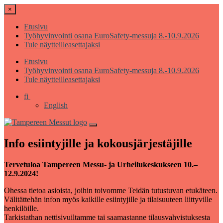
×
Etusivu
Työhyvinvointi osana EuroSafety-messuja 8.-10.9.2026
Tule näytteilleasettajaksi
Etusivu
Työhyvinvointi osana EuroSafety-messuja 8.-10.9.2026
Tule näytteilleasettajaksi
fi
English
Info esiintyjille ja kokousjärjestäjille
Tervetuloa Tampereen Messu- ja Urheilukeskukseen 10.–
12.9.2024!
Ohessa tietoa asioista, joihin toivomme Teidän tutustuvan etukäteen.
Välitättehän infon myös kaikille esiintyjille ja tilaisuuteen liittyville
henkilöille.
Tarkistathan nettisivuiltamme tai saamastanne tilausvahvistuksesta