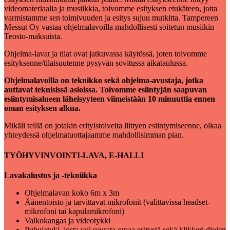
videomateriaalia ja musiikkia, toivomme esityksen etukäteen, jotta
varmistamme sen toimivuuden ja esitys sujuu mutkitta. Tampereen
Messut Oy vastaa ohjelmalavoilla mahdollisesti soitetun musiikin
Teosto-maksuista.
Ohjelma-lavat ja tilat ovat jatkuvassa käytössä, joten toivomme
esityksenne/tilaisuutenne pysyvän sovitussa aikataulussa.
Ohjelmalavoilla on teknikko sekä ohjelma-avustaja, jotka
auttavat teknisissä asioissa. Toivomme esiintyjän saapuvan
esiintymisalueen läheisyyteen viimeistään 10 minuuttia ennen
oman esityksen alkua.
Mikäli teillä on jotakin erityistoiveita liittyen esiintymiseenne, olkaa
yhteydessä ohjelmatuottajaamme mahdollisimman pian.
TYÖHYVINVOINTI-LAVA, E-HALLI
Lavakalustus ja -tekniikka
Ohjelmalavan koko 6m x 3m
Äänentoisto ja tarvittavat mikrofonit (valittavissa headset-
mikrofoni tai kapulamikrofoni)
Valkokangas ja videotykki
Puhujatuki, josta voi seurata omaa esitystä sekä klikkeri diojen