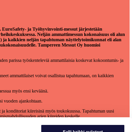
. EuroSafety- ja Työhyvinvointi-messut järjestetään
 Urheilukeskuksessa. Neljän ammattimessun kokonaisuus oli alun
) ja kaikkien neljän tapahtuman näyttelytoimikunnat eli alan
 messukokonaisuudelle. Tampereen Messut Oy huomioi
uden parissa työskenteleviä ammattilaisia koskevat kokoontumis- ja
tuneet ammattilaiset voivat osallistua tapahtumaan, on kaikkien
a messua myös ensi keväänä.
si vuoden ajankohtaan.
ot ja konditoriat kiireisinä myös toukokuussa. Tapahtuman uusi
ymismahdollisuuden arjen kiireiden keskelle.
lmasisällöt ja kumppanuudet pyritään toteuttamaan suunnitelmien
Salli kaikki evästeet