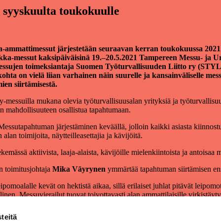
 syyskuulta toukokuulle
ikka-ammattimessut järjestetään seuraavan kerran toukokuussa 2021
stiikka-messut kaksipäiväisinä 19.–20.5.2021 Tampereen Messu- ja
y-messujen toimeksiantaja Suomen Työturvallisuuden Liitto ry (STYL
kohta on vielä liian varhainen näin suurelle ja kansainväliselle
en siirtämisestä.
messuilla mukana olevia työturvallisuusalan yrityksiä ja työturvallisu
ien mahdollisuuteen osallistua tapahtumaan.
. Messutapahtuman järjestäminen keväällä, jolloin kaikki asiasta kiinnos
an toimijoita, näytteilleasettajia ja kävijöitä.
mässä aktiivista, laaja-alaista, kävijöille mielenkiintoista ja antoisa
n toimitusjohtaja
Mika Väyrynen
ymmärtää tapahtuman siirtämisen en
omoalalle kevät on hektistä aikaa, sillä erilaiset juhlat pitävät leipom
nen. Messuvierailut tuovat toivottavasti alan ammattilaisille virkistäyt
t jatkuvat entiseen malliin ja jo aiemmin julkistetut teemat sekä ohje
teitä