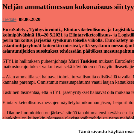
Neljän ammattimessun kokonaisuus siirtyy
Tiedote
08.06.2020
EuroSafety-, Työhyvinvointi-, Elintarviketeollisuus- ja Logisti
kolmipäiväisinä 18.–20.5.2021 ja Elintarviketeollisuus- ja Logi
perin tarkoitus järjestää syyskuun toisella viikolla. EuroSafet
asiantuntijaryhmät kuitenkin totesivat, että syyskuun messuajan
asiantuntijoiden suositukset tehdessään päätökset messutapahtumi
STYLin hallituksen puheenjohtaja
Mari Taskisen
mukaan EuroSafety-
matkustusrajoitukset vaikuttavat sekä kävijöiden että näytteilleasettaj
‒ Alan ammattilaiset haluavat toimia turvallisuutta edistävällä tavalla
kannalta parempi. Onnistunut messutapahtuma vaatii laajan kattauksen al
Taskinen täsmentää, että STYL-jäsenyritykset haluavat olla mukana teke
Elintarviketeollisuus-messujen näyttelytoimikunnan jäsen, Leipuriliito
‒ Tilanne huomioiden on järkevä siirtää tapahtuma ensi kevääseen. Leip
ajankohta on kuitenkin olemassa olevista vaihtoehdoista paras mahdolli
Ajankohdan muutoksesta huolimatta tapahtumakokonaisuuden valmistelu
Tämä sivusto käyttää eväs
mukaisesti toukokuussa.