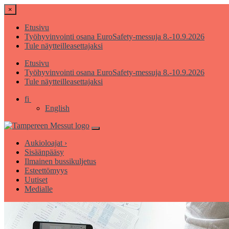
×
Etusivu
Työhyvinvointi osana EuroSafety-messuja 8.-10.9.2026
Tule näytteilleasettajaksi
Etusivu
Työhyvinvointi osana EuroSafety-messuja 8.-10.9.2026
Tule näytteilleasettajaksi
fi
English
Aukioloajat ›
Sisäänpääsy
Ilmainen bussikuljetus
Esteettömyys
Uutiset
Medialle