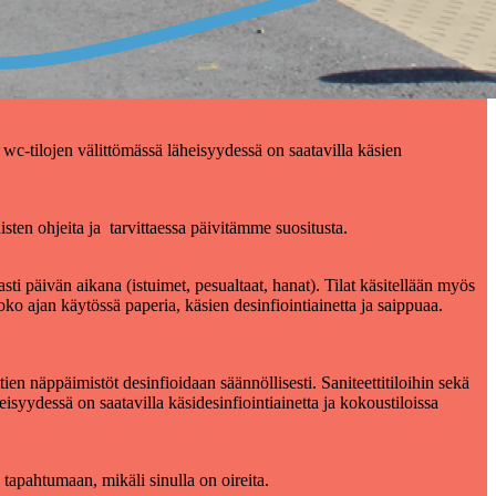
si wc-tilojen välittömässä läheisyydessä on saatavilla käsien
en ohjeita ja tarvittaessa päivitämme suositusta.
sti päivän aikana (istuimet, pesualtaat, hanat). Tilat käsitellään myös
oko ajan käytössä paperia, käsien desinfiointiainetta ja saippuaa.
ien näppäimistöt desinfioidaan säännöllisesti. Saniteettitiloihin sekä
syydessä on saatavilla käsidesinfiointiainetta ja kokoustiloissa
tapahtumaan, mikäli sinulla on oireita.