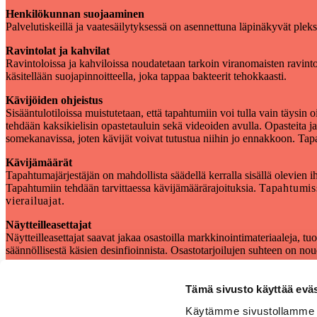
Henkilökunnan suojaaminen
Palvelutiskeillä ja vaatesäilytyksessä on asennettuna läpinäkyvät plek
Ravintolat ja kahvilat
Ravintoloissa ja kahviloissa noudatetaan tarkoin viranomaisten ravintola
käsitellään suojapinnoitteella, joka tappaa bakteerit tehokkaasti.
Kävijöiden ohjeistus
Sisääntulotiloissa muistutetaan, että tapahtumiin voi tulla vain täysin 
tehdään kaksikielisin opastetauluin sekä videoiden avulla. Opasteita ja
somekanavissa, joten kävijät voivat tutustua niihin jo ennakkoon. Tapa
Kävijämäärät
Tapahtumajärjestäjän on mahdollista säädellä kerralla sisällä olevien 
Tapahtumiin tehdään tarvittaessa kävijämäärärajoituksia.
Tapahtumiss
vierailuajat.
Näytteilleasettajat
Näytteilleasettajat saavat jakaa osastoilla markkinointimateriaaleja, tu
säännöllisestä käsien desinfioinnista. Osastotarjoilujen suhteen on no
Materiaalit
Olemme laatineet valmiita graafisia materiaaleja asiakkaidemme ja s
Tämä sivusto käyttää eväs
Materiaalit
Käytämme sivustollamme se