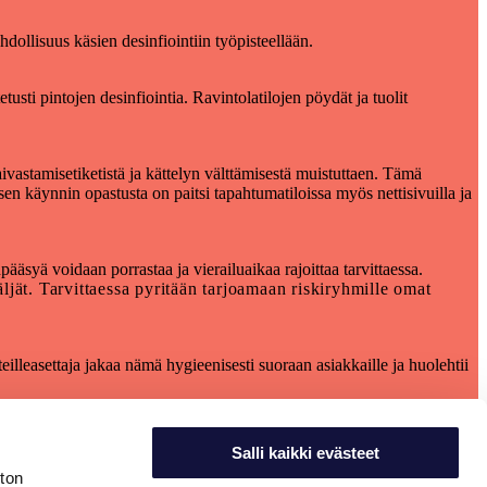
dollisuus käsien desinfiointiin työpisteellään.
usti pintojen desinfiointia. Ravintolatilojen pöydät ja tuolit
aivastamisetiketistä ja kättelyn välttämisestä muistuttaen. Tämä
sen käynnin opastusta on paitsi tapahtumatiloissa myös nettisivuilla ja
äsyä voidaan porrastaa ja vierailuaikaa rajoittaa tarvittaessa.
ljät. Tarvittaessa pyritään tarjoamaan riskiryhmille omat
teilleasettaja jakaa nämä hygieenisesti suoraan asiakkaille ja huolehtii
Salli kaikki evästeet
ston