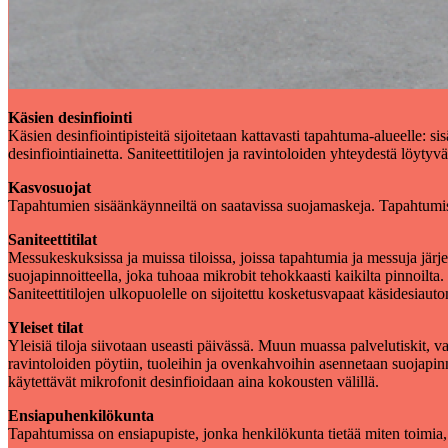
Käsien desinfiointi
Käsien desinfiointipisteitä sijoitetaan kattavasti tapahtuma-alueelle: si
desinfiointiainetta. Saniteettitilojen ja ravintoloiden yhteydestä löyty
Kasvosuojat
Tapahtumien sisäänkäynneiltä on saatavissa suojamaskeja. Tapahtumis
Saniteettitilat
Messukeskuksissa ja muissa tiloissa, joissa tapahtumia ja messuja järje
suojapinnoitteella, joka tuhoaa mikrobit tehokkaasti kaikilta pinnoilta.
Saniteettitilojen ulkopuolelle on sijoitettu kosketusvapaat käsidesiauto
Yleiset tilat
Yleisiä tiloja siivotaan useasti päivässä. Muun muassa palvelutiskit, va
ravintoloiden pöytiin, tuoleihin ja ovenkahvoihin asennetaan suojapinn
käytettävät mikrofonit desinfioidaan aina kokousten välillä.
Ensiapuhenkilökunta
Tapahtumissa on ensiapupiste, jonka henkilökunta tietää miten toimia,