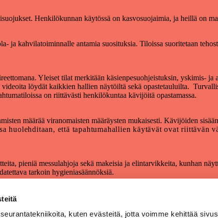
sisuojukset. Henkilökunnan käytössä on kasvosuojaimia, ja heillä on mah
- ja kahvilatoiminnalle antamia suosituksia. Tiloissa suoritetaan tehostet
oireettomana. Yleiset tilat merkitään käsienpesuohjeistuksin, yskimis- ja 
 videoita löydät kaikkien hallien näytöiltä sekä opastetauluilta. Turvalli
htumatiloissa on riittävästi henkilökuntaa kävijöitä opastamassa.
ihmisten määrää viranomaisten määräysten mukaisesti. Kävijöiden sisäänpä
a huolehditaan, että tapahtumahallien käytävät ovat riittävän vä
otteita, pieniä messulahjoja sekä makeisia ja elintarvikkeita, kunhan näyt
udatettava tarkoin hygieniasäännöksiä.
idosryhmiemme käyttöön.
teitä
urantatekniikoita, kuten evästeitä, jotta voimme kehittää sivu