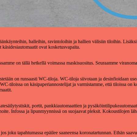
säänkäynteihin, halleihin, ravintoloihin ja hallien välisiin tiloihin. Lisäk
vät käsidesiautomaatit ovat kosketusvapaita.
samme on tällä hetkellä voimassa maskisuositus. Seuraamme viranomaist
stetään on runsaasti WC-tiloja. WC-tiloja siivotaan ja desinfioidaan usea
 WC-tiloissa on käsipaperiannostelijat ja varmistamme, että tiloissa on k
maatit.
atesäilytystiskit, portit, pankkiautomaattien ja pysäköintilipukeautomaatt
oite. Infossa ja lipunmyynnissä on suojaavat pleksit. Kokoustilojen lähei
 jos joku tapahtumassa epäilee saaneensa koronatartunnan. Ethän saavu 