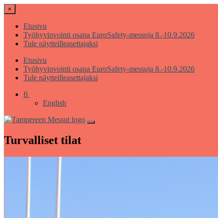
×
Etusivu
Työhyvinvointi osana EuroSafety-messuja 8.-10.9.2026
Tule näytteilleasettajaksi
Etusivu
Työhyvinvointi osana EuroSafety-messuja 8.-10.9.2026
Tule näytteilleasettajaksi
fi
English
Turvalliset tilat