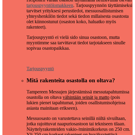
tarjouspyyntölomakkeen
. Tarjouspyynnön täyttämiseksi
tarvitset yrityksesi perustiedot, messuosallistumisen
yhteyshenkilön tiedot sekä tiedon millaisesta osastosta
olet kiinnostunut (osaston koko, haluatko myös
rakenteet).
Tarjouspyyntö ei vielä sido sinua osastoon, mutta
myyntimme saa tarvittavat tiedot tarjotakseen sinulle
sopivaa osastopaikkaa.
Tarjouspyyntö
Mitä rakenteita osastolla on oltava?
Tampereen Messujen järjestämissä messutapahtumissa
osastolla on oltava
vähintään seinät ja matto
(pois
lukien pienet tapahtumat, joiden osallistumisohjeissa
asiasta mainitaan erikseen).
Messuosasto on varustettava seinillä niiltä sivuiltaan,
jotka rajoittuvat naapuriosastoon tai tekniseen tilaan.
Näyttelyrakenteiden vakio-/minimikorkeus on 250 cm.
Yli 250 cm korkeat rakenteet on hyväksytettävä