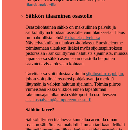
tilauslomakkeilla
.
Sähkön tilaaminen osastolle
Osastokohtainen sähkö on maksullinen palvelu ja
sähköliittymä tuodaan osastolle vain tilauksesta. Tilaus
on mahdollista tehdä
Extranet-palvelussa
Näyttelytekniikan tilaukset -kohdassa. Suosittelemme
toimittamaan tilauksen lisäksi myös sijoituspiirroksen
pistorasian / sähköliittymän halutusta sijainnista, muussa
tapauksessa sähkö asennetaan osastolla helpoiten
saavutettavissa olevaan kohtaan.
Tarvittaessa voit tulostaa valmiin
sijoituspiirrospohjan
,
johon voit piirtää osastosi pohjakuvan ja merkitä
liittymän ja valojen halutun sijainnin. Toimita piirros
viimeistään kaksi viikkoa ennen tapahtuman
rakennusajan alkamista sähköpostilla osoitteeseen
asiakaspalvelu@tampereenmessut.fi
.
Sähkön tarve?
Sähköliittymää tilattaessa kannattaa arvioida oman
osaston sähköntarve mahdollisimman tarkkaan. Mikäli
liittymä kuormittuu liikaa, katkeaa sähköt osastolta ja