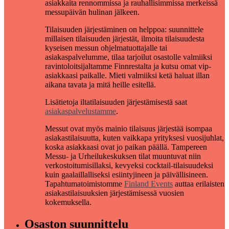
asiakkaita rennommissa ja rauhallisimmissa merkeissä
messupäivän hulinan jälkeen.
Tilaisuuden järjestäminen on helppoa: suunnittele
millaisen tilaisuuden järjestät, ilmoita tilaisuudesta
kyseisen messun ohjelmatuottajalle tai
asiakaspalvelumme, tilaa tarjoilut osastolle valmiiksi
ravintoloitsijaltamme Finnrestalta ja kutsu omat vip-
asiakkaasi paikalle. Mieti valmiiksi ketä haluat illan
aikana tavata ja mitä heille esitellä.
Lisätietoja iltatilaisuuden järjestämisestä saat
asiakaspalvelustamme
.
Messut ovat myös mainio tilaisuus järjestää isompaa
asiakastilaisuutta, kuten vaikkapa yrityksesi vuosijuhlat,
koska asiakkaasi ovat jo paikan päällä. Tampereen
Messu- ja Urheilukeskuksen tilat muuntuvat niin
verkostoitumisillaksi, kevyeksi cocktail-tilaisuudeksi
kuin gaalaillalliseksi esiintyjineen ja päivällisineen.
Tapahtumatoimistomme
Finland Events
auttaa erilaisten
asiakastilaisuuksien järjestämisessä vuosien
kokemuksella.
Osaston suunnittelu