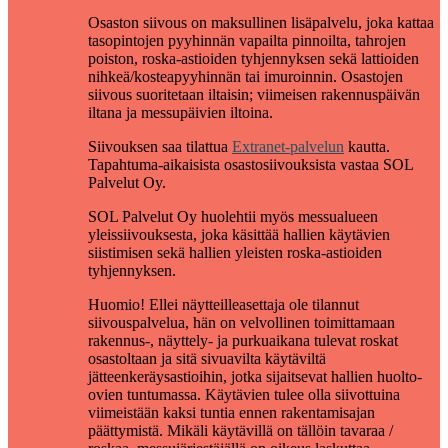
Osaston siivous on maksullinen lisäpalvelu, joka kattaa
tasopintojen pyyhinnän vapailta pinnoilta, tahrojen
poiston, roska-astioiden tyhjennyksen sekä lattioiden
nihkeä/kosteapyyhinnän tai imuroinnin. Osastojen
siivous suoritetaan iltaisin; viimeisen rakennuspäivän
iltana ja messupäivien iltoina.
Siivouksen saa tilattua
Extranet-palvelun
kautta.
Tapahtuma-aikaisista osastosiivouksista vastaa SOL
Palvelut Oy.
SOL Palvelut Oy huolehtii myös messualueen
yleissiivouksesta, joka käsittää hallien käytävien
siistimisen sekä hallien yleisten roska-astioiden
tyhjennyksen.
Huomio! Ellei näytteilleasettaja ole tilannut
siivouspalvelua, hän on velvollinen toimittamaan
rakennus-, näyttely- ja purkuaikana tulevat roskat
osastoltaan ja sitä sivuavilta käytäviltä
jätteenkeräysastioihin, jotka sijaitsevat hallien huolto-
ovien tuntumassa. Käytävien tulee olla siivottuina
viimeistään kaksi tuntia ennen rakentamisajan
päättymistä. Mikäli käytävillä on tällöin tavaraa /