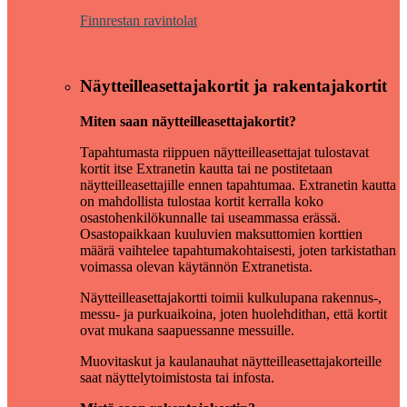
Finnrestan ravintolat
Näytteilleasettajakortit ja rakentajakortit
Miten saan näytteilleasettajakortit?
Tapahtumasta riippuen näytteilleasettajat tulostavat
kortit itse Extranetin kautta tai ne postitetaan
näytteilleasettajille ennen tapahtumaa. Extranetin kautta
on mahdollista tulostaa kortit kerralla koko
osastohenkilökunnalle tai useammassa erässä.
Osastopaikkaan kuuluvien maksuttomien korttien
määrä vaihtelee tapahtumakohtaisesti, joten tarkistathan
voimassa olevan käytännön Extranetista.
Näytteilleasettajakortti toimii kulkulupana rakennus-,
messu- ja purkuaikoina, joten huolehdithan, että kortit
ovat mukana saapuessanne messuille.
Muovitaskut ja kaulanauhat näytteilleasettajakorteille
saat näyttelytoimistosta tai infosta.