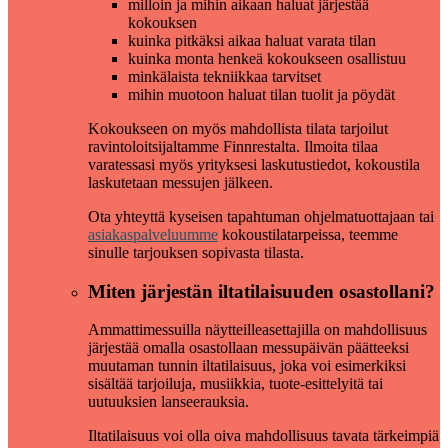
milloin ja mihin aikaan haluat järjestää
kokouksen
kuinka pitkäksi aikaa haluat varata tilan
kuinka monta henkeä kokoukseen osallistuu
minkälaista tekniikkaa tarvitset
mihin muotoon haluat tilan tuolit ja pöydät
Kokoukseen on myös mahdollista tilata tarjoilut
ravintoloitsijaltamme Finnrestalta. Ilmoita tilaa
varatessasi myös yrityksesi laskutustiedot, kokoustila
laskutetaan messujen jälkeen.
Ota yhteyttä kyseisen tapahtuman ohjelmatuottajaan tai
asiakaspalveluumme
kokoustilatarpeissa, teemme
sinulle tarjouksen sopivasta tilasta.
Miten järjestän iltatilaisuuden osastollani?
Ammattimessuilla näytteilleasettajilla on mahdollisuus
järjestää omalla osastollaan messupäivän päätteeksi
muutaman tunnin iltatilaisuus, joka voi esimerkiksi
sisältää tarjoiluja, musiikkia, tuote-esittelyitä tai
uutuuksien lanseerauksia.
Iltatilaisuus voi olla oiva mahdollisuus tavata tärkeimpiä