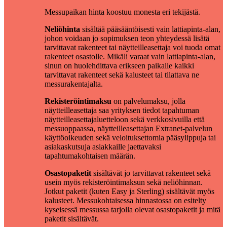
Messupaikan hinta koostuu monesta eri tekijästä.
Neliöhinta
sisältää pääsääntöisesti vain lattiapinta-alan,
johon voidaan jo sopimuksen teon yhteydessä lisätä
tarvittavat rakenteet tai näytteilleasettaja voi tuoda omat
rakenteet osastolle. Mikäli varaat vain lattiapinta-alan,
sinun on huolehdittava erikseen paikalle kaikki
tarvittavat rakenteet sekä kalusteet tai tilattava ne
messurakentajalta.
Rekisteröintimaksu
on palvelumaksu, jolla
näytteilleasettaja saa yrityksen tiedot tapahtuman
näytteilleasettajaluetteloon sekä verkkosivuilla että
messuoppaassa, näytteilleasettajan Extranet-palvelun
käyttöoikeuden sekä veloituksettomia pääsylippuja tai
asiakaskutsuja asiakkaille jaettavaksi
tapahtumakohtaisen määrän.
Osastopaketit
sisältävät jo tarvittavat rakenteet sekä
usein myös rekisteröintimaksun sekä neliöhinnan.
Jotkut paketit (kuten Easy ja Sterling) sisältävät myös
kalusteet. Messukohtaisessa hinnastossa on esitelty
kyseisessä messussa tarjolla olevat osastopaketit ja mitä
paketit sisältävät.