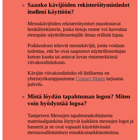
Saanko kävijöiden rekisteröitymistiedot
itselleni käyttöön?
Messukävijöiden rekisteröitymiset muodostavat
henkilörekisterin, jonka tietoja emme voi luovuttaa
eteenpäin näytteilleasettajille ilman erillistä lupaa.
Poikkeuksen tekevät messukävijät, joista voidaan
todentaa, että he ovat saapuneet näytteilleasettajan
kutsun kautta tai antavat luvan rintamerkkinsä
viivakoodinlukuun.
Kävijän viivakoodinluku eli liidiluenta on
yhteistyökumppanimme
Contact Maten
tarjoama
palvelu.
Mistä löydän tapahtuman logon? Miten
voin hyödyntää logoa?
Tampereen Messujen tapahtumakohtaisesta
materiaalipankista löytyvät kaikkien messujen logot ja
bannerit ja ne ovat vapaasti käytettävissäsi
messuosallistumisesi ennakkomarkkinoinnissa.