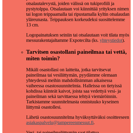
otsalautalevystä, joiden välissä on tukiprofiili ja
pystytolppa. Otsalautaan voi kiinnittää yrityksen nimen
tai logon teippaamalla tai ripustamalla kyltin otsalaudan
yläreunasta. Teippauksen korkeudeksi suosittelemme
13 cm.
Logopainatuksen seiniin tai otsalautaan voit tilata myös
messurakentajaltamme Expotecilta (ks.
yhteystiedot
).
Tarvitsen osastollani paineilmaa tai vettä,
miten toimin?
Mikäli osastollasi on laitteita, jotka tarvitsevat
paineilmaa tai vesiliittymän, pyydämme olemaan
yhteydessä meihin mahdollisimman aikaisessa
vaiheessa osastosuunnitelmia. Halleissa on tietyissä
kohdissa kiinteät kaivot, joista saa vedettyä vesi- ja
paineilman sekä tarvittaessa tehtyä viemäröinnin.
Tarkistamme suunnitelmasta onnistuuko kyseinen
liittymä osastollesi.
Lähetä osastosuunnitelma hyväksyttäväksi osoitteeseen
asiakaspalvelu@tampereenmessut.fi
.
Vesi- tai paineilmaliittymän saat tilattua