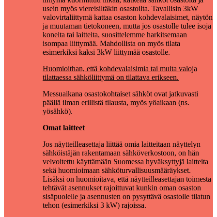
usein myös viereisiltäkin osastoilta. Tavallisin 3kW
valovirtaliittymä kattaa osaston kohdevalaisimet, näytön
ja muutaman tietokoneen, mutta jos osastolle tulee isoja
koneita tai laitteita, suosittelemme harkitsemaan
isompaa liittymää. Mahdollista on myös tilata
esimerkiksi kaksi 3kW liittymää osastolle.
Huomioithan, että kohdevalaisimia tai muita valoja
tilattaessa sähköliittymä on tilattava erikseen.
Messuaikana osastokohtaiset sähköt ovat jatkuvasti
päällä ilman erillistä tilausta, myös yöaikaan (ns.
yösähkö).
Omat laitteet
Jos näytteilleasettaja liittää omia laitteitaan näyttelyn
sähköistäjän rakentamaan sähköverkostoon, on hän
velvoitettu käyttämään Suomessa hyväksyttyjä laitteita
sekä huomioimaan sähköturvallisuusmääräykset.
Lisäksi on huomioitava, että näytteilleasettajan toimesta
tehtävät asennukset rajoittuvat kunkin oman osaston
sisäpuolelle ja asennusten on pysyttävä osastolle tilatun
tehon (esimerkiksi 3 kW) rajoissa.