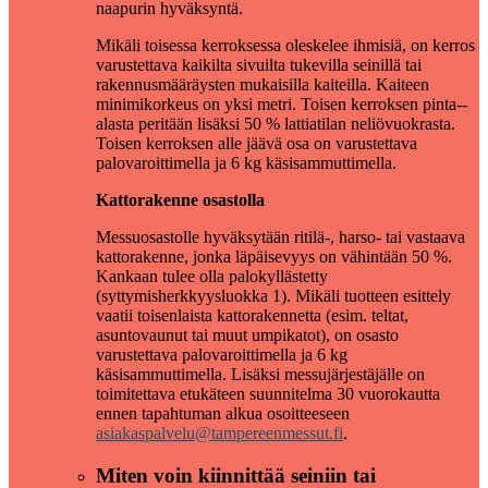
naapurin hyväksyntä.
Mikäli toisessa kerroksessa oleskelee ihmisiä, on kerros
varustettava kaikilta sivuilta tukevilla seinillä tai
rakennusmääräysten mukaisilla kaiteilla. Kaiteen
minimikorkeus on yksi metri. Toisen kerroksen pinta-­
alasta peritään lisäksi 50 % lattiatilan neliövuokrasta.
Toisen kerroksen alle jäävä osa on varustettava
palovaroittimella ja 6 kg käsisammuttimella.
Kattorakenne osastolla
Messuosastolle hyväksytään ritilä-, harso- tai vastaava
kattorakenne, jonka läpäisevyys on vähintään 50 %.
Kankaan tulee olla palokyllästetty
(syttymisherkkyysluokka 1). Mikäli tuotteen esittely
vaatii toisenlaista kattorakennetta (esim. teltat,
asuntovaunut tai muut umpikatot), on osasto
varustettava palovaroittimella ja 6 kg
käsisammuttimella. Lisäksi messujärjestäjälle on
toimitettava etukäteen suunnitelma 30 vuorokautta
ennen tapahtuman alkua osoitteeseen
asiakaspalvelu@tampereenmessut.fi
.
Miten voin kiinnittää seiniin tai