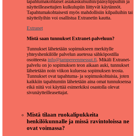
tapahtumakohtaiset asiakaskutsuihin/pääsylippuihin ja
näytteilleasettajien kulkulupiin liittyvät käytännöt.
Tapahtumakohtaisesti myös mahdollisiin kilpailuihin tai
näytteilyihin voi osallistua Extranetin kautta.
Extranet
Mistä saan tunnukset Extranet-palveluun?
Tunnukset lähetetään sopimukseen merkitylle
yhteyshenkilölle palvelun auetessa sähköpostilla
osoitteesta
info@tampereenmessut.fi
. Mikäli Extranet-
palvelu on jo sopimuksen teon aikaan auki, tunnukset
lähetetään noin viikon kuluessa sopimuksen teosta.
Tunnukset ovat tapahtuma- ja sopimuskohtaisia, joten
kaikkiin tapahtumiin lähetetään aina omat tunnuksensa
eikä niitä voi käyttää esimerkiksi osastolla olevat
sivunäytteilleasettajat.
Mistä tilaan ruokalipukkeita
henkilökunnalle ja missä ravintoloissa ne
ovat voimassa?