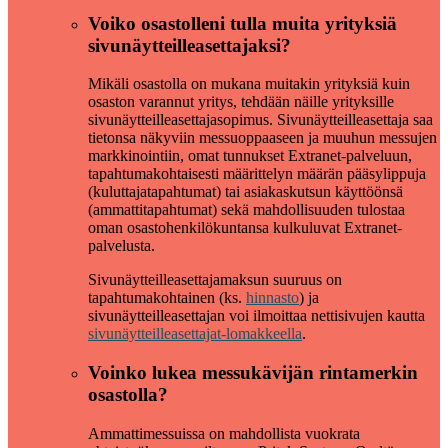
Voiko osastolleni tulla muita yrityksiä
sivunäytteilleasettajaksi?
Mikäli osastolla on mukana muitakin yrityksiä kuin
osaston varannut yritys, tehdään näille yrityksille
sivunäytteilleasettajasopimus. Sivunäytteilleasettaja saa
tietonsa näkyviin messuoppaaseen ja muuhun messujen
markkinointiin, omat tunnukset Extranet-palveluun,
tapahtumakohtaisesti määrittelyn määrän pääsylippuja
(kuluttajatapahtumat) tai asiakaskutsun käyttöönsä
(ammattitapahtumat) sekä mahdollisuuden tulostaa
oman osastohenkilökuntansa kulkuluvat Extranet-
palvelusta.
Sivunäytteilleasettajamaksun suuruus on
tapahtumakohtainen (ks.
hinnasto
) ja
sivunäytteilleasettajan voi ilmoittaa nettisivujen kautta
sivunäytteilleasettajat-lomakkeella
.
Voinko lukea messukävijän rintamerkin
osastolla?
Ammattimessuissa on mahdollista vuokrata