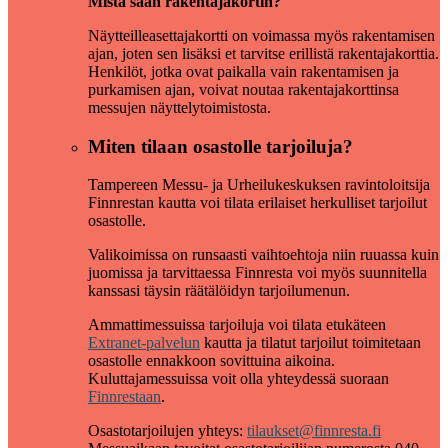
Mistä saan rakentajakortin?
Näytteilleasettajakortti on voimassa myös rakentamisen
ajan, joten sen lisäksi et tarvitse erillistä rakentajakorttia.
Henkilöt, jotka ovat paikalla vain rakentamisen ja
purkamisen ajan, voivat noutaa rakentajakorttinsa
messujen näyttelytoimistosta.
Miten tilaan osastolle tarjoiluja?
Tampereen Messu- ja Urheilukeskuksen ravintoloitsija
Finnrestan kautta voi tilata erilaiset herkulliset tarjoilut
osastolle.
Valikoimissa on runsaasti vaihtoehtoja niin ruuassa kuin
juomissa ja tarvittaessa Finnresta voi myös suunnitella
kanssasi täysin räätälöidyn tarjoilumenun.
Ammattimessuissa tarjoiluja voi tilata etukäteen
Extranet-palvelun
kautta ja tilatut tarjoilut toimitetaan
osastolle ennakkoon sovittuina aikoina.
Kuluttajamessuissa voit olla yhteydessä suoraan
Finnrestaan
.
Osastotarjoilujen yhteys:
tilaukset@finnresta.fi