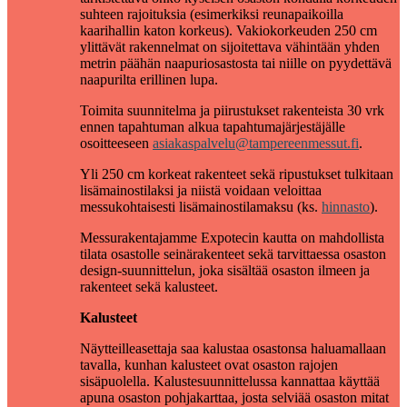
suhteen rajoituksia (esimerkiksi reunapaikoilla
kaarihallin katon korkeus). Vakiokorkeuden 250 cm
ylittävät rakennelmat on sijoitettava vähintään yhden
metrin päähän naapuriosastosta tai niille on pyydettävä
naapurilta erillinen lupa.
Toimita suunnitelma ja piirustukset rakenteista 30 vrk
ennen tapahtuman alkua tapahtumajärjestäjälle
osoitteeseen
asiakaspalvelu@tampereenmessut.fi
.
Yli 250 cm korkeat rakenteet sekä ripustukset tulkitaan
lisämainostilaksi ja niistä voidaan veloittaa
messukohtaisesti lisämainostilamaksu (ks.
hinnasto
).
Messurakentajamme Expotecin kautta on mahdollista
tilata osastolle seinärakenteet sekä tarvittaessa osaston
design-suunnittelun, joka sisältää osaston ilmeen ja
rakenteet sekä kalusteet.
Kalusteet
Näytteilleasettaja saa kalustaa osastonsa haluamallaan
tavalla, kunhan kalusteet ovat osaston rajojen
sisäpuolella. Kalustesuunnittelussa kannattaa käyttää
apuna osaston pohjakarttaa, josta selviää osaston mitat