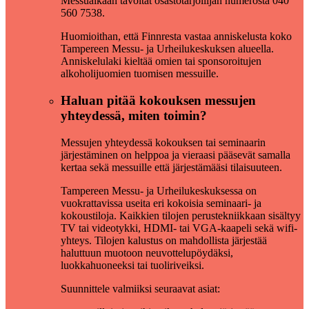
Messuaikaan tavoitat osastotarjoilijan numerosta 040
560 7538.
Huomioithan, että Finnresta vastaa anniskelusta koko
Tampereen Messu- ja Urheilukeskuksen alueella.
Anniskelulaki kieltää omien tai sponsoroitujen
alkoholijuomien tuomisen messuille.
Haluan pitää kokouksen messujen
yhteydessä, miten toimin?
Messujen yhteydessä kokouksen tai seminaarin
järjestäminen on helppoa ja vieraasi pääsevät samalla
kertaa sekä messuille että järjestämääsi tilaisuuteen.
Tampereen Messu- ja Urheilukeskuksessa on
vuokrattavissa useita eri kokoisia seminaari- ja
kokoustiloja. Kaikkien tilojen perustekniikkaan sisältyy
TV tai videotykki, HDMI- tai VGA-kaapeli sekä wifi-
yhteys. Tilojen kalustus on mahdollista järjestää
haluttuun muotoon neuvottelupöydäksi,
luokkahuoneeksi tai tuoliriveiksi.
Suunnittele valmiiksi seuraavat asiat: