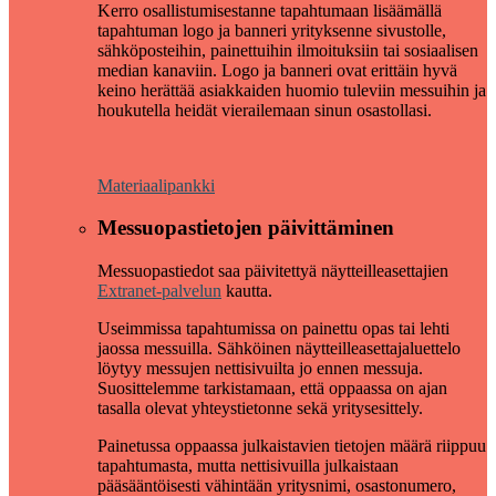
Kerro osallistumisestanne tapahtumaan lisäämällä
tapahtuman logo ja banneri yrityksenne sivustolle,
sähköposteihin, painettuihin ilmoituksiin tai sosiaalisen
median kanaviin. Logo ja banneri ovat erittäin hyvä
keino herättää asiakkaiden huomio tuleviin messuihin ja
houkutella heidät vierailemaan sinun osastollasi.
Materiaalipankki
Messuopastietojen päivittäminen
Messuopastiedot saa päivitettyä näytteilleasettajien
Extranet-palvelun
kautta.
Useimmissa tapahtumissa on painettu opas tai lehti
jaossa messuilla. Sähköinen näytteilleasettajaluettelo
löytyy messujen nettisivuilta jo ennen messuja.
Suosittelemme tarkistamaan, että oppaassa on ajan
tasalla olevat yhteystietonne sekä yritysesittely.
Painetussa oppaassa julkaistavien tietojen määrä riippuu
tapahtumasta, mutta nettisivuilla julkaistaan
pääsääntöisesti vähintään yritysnimi, osastonumero,