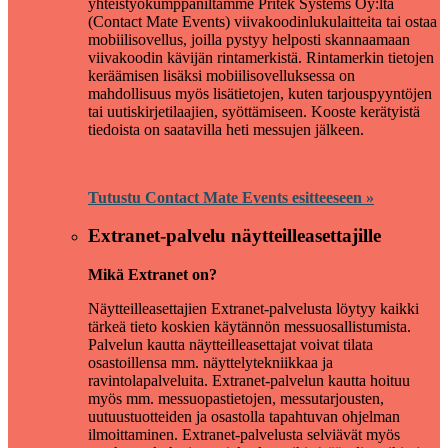
yhteistyökumppaniltamme Pritek Systems Oy:ltä
(Contact Mate Events) viivakoodinlukulaitteita tai ostaa
mobiilisovellus, joilla pystyy helposti skannaamaan
viivakoodin kävijän rintamerkistä. Rintamerkin tietojen
keräämisen lisäksi mobiilisovelluksessa on
mahdollisuus myös lisätietojen, kuten tarjouspyyntöjen
tai uutiskirjetilaajien, syöttämiseen. Kooste kerätyistä
tiedoista on saatavilla heti messujen jälkeen.
Tutustu Contact Mate Events esitteeseen »
Extranet-palvelu näytteilleasettajille
Mikä Extranet on?
Näytteilleasettajien Extranet-palvelusta löytyy kaikki
tärkeä tieto koskien käytännön messuosallistumista.
Palvelun kautta näytteilleasettajat voivat tilata
osastoillensa mm. näyttelytekniikkaa ja
ravintolapalveluita. Extranet-palvelun kautta hoituu
myös mm. messuopastietojen, messutarjousten,
uutuustuotteiden ja osastolla tapahtuvan ohjelman
ilmoittaminen. Extranet-palvelusta selviävät myös