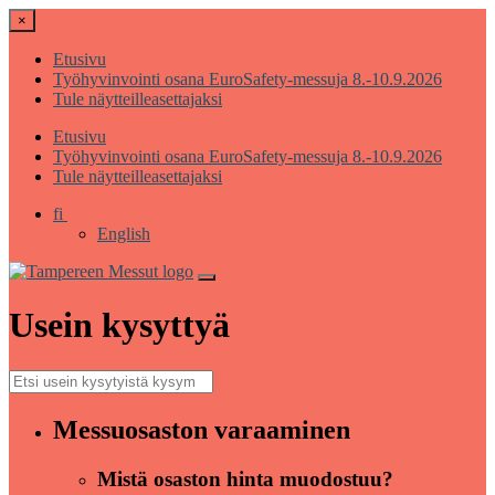
×
Etusivu
Työhyvinvointi osana EuroSafety-messuja 8.-10.9.2026
Tule näytteilleasettajaksi
Etusivu
Työhyvinvointi osana EuroSafety-messuja 8.-10.9.2026
Tule näytteilleasettajaksi
fi
English
Usein kysyttyä
Messuosaston varaaminen
Mistä osaston hinta muodostuu?