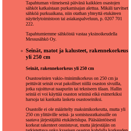
Tapahtuman viimeisenä päivänä kaikkien osastojen
sähköt katkaistaan purkamisajan alettua. Mikäli tarvitset
sähköä purkuaikana, niin otathan yhteyttä etukäteen
näyttelytoimistoon tai asiakaspalveluun, p. 0207 701
222.
Tapahtumiemme sähköistä vastaa yksinoikeudella
Messusähkö Oy.
Seinät, matot ja kalusteet, rakennekorkeus
yli 250 cm
Seinät, rakennekorkeus yli 250 cm
Osastoseinien vakio-/minimikorkeus on 250 cm ja
peittävät seinät ovat pakolliset niillä osaston sivuilla,
jotka rajoittuvat naapuriin tai tekniseen tilaan. Hallin
seiniä ei voi käyttää osaston seininä eikä esimerkiksi
harsoja tai kankaita lasketa osastoseiniksi.
Osastolle ei ole määritelty maksimikorkeutta, mutta yli
250 cm ylittäville seinä-­ ja somistusratkaisuille on
saatava järjestäjältä etukäteislupa. Pääsääntöisesti
korkeat rakenteet onnistuvat, mutta järjestäjän on
tarkistettava onko kyseisen osaston kohdalla korkeuden