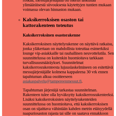
roskaa, messujärjestäjällä on oikeus laskuttaa
ylimääräisestä siivouksesta käytettyjen tuntien mukaan
voimassa olevan hinnaston mukaan.
Kaksikerroksisen osaston tai
kattorakenteen toteutus
Kaksikerroksinen osastorakenne
Kaksikerroksinen näyttelyrakenne on näyttävä ratkaisu,
jonka yläkertaan on mahdollista toteuttaa esimerkiksi
lounge vip-asiakkaille tai rauhallinen neuvottelutila. Sen
suunnittelussa on kuitenkin huomioitava tarkkaan
turvallisuusmääräykset. Suunnitelmat
kaksikerrosrakenteesta lujuuslaskelmineen on esitettävä
messujärjestäjälle kolmena kappaleena 30 vrk ennen
tapahtuman alkua osoitteeseen
asiakaspalvelu@tampereenmessut.fi
.
Tapahtuman järjestäjä tarkastaa suunnitelman.
Rakenteen tulee olla hyväksytty kaksikerrosrakenteeksi.
Lisäksi kaksikerroksisten näyttelyrakenteiden
suunnittelussa on huomioitava, että kaksikerroksisen
osan on sijaittava vähintään kahden metrin etäisyydellä
naapuriosaston rajasta tai sille on saatava ennakkoon