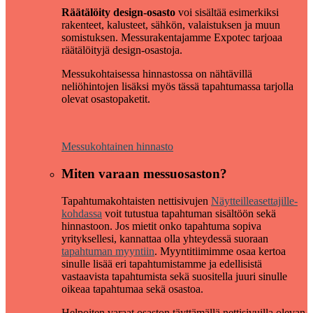
Räätälöity design-osasto
voi sisältää esimerkiksi
rakenteet, kalusteet, sähkön, valaistuksen ja muun
somistuksen. Messurakentajamme Expotec tarjoaa
räätälöityjä design-osastoja.
Messukohtaisessa hinnastossa on nähtävillä
neliöhintojen lisäksi myös tässä tapahtumassa tarjolla
olevat osastopaketit.
Messukohtainen hinnasto
Miten varaan messuosaston?
Tapahtumakohtaisten nettisivujen
Näytteilleasettajille-
kohdassa
voit tutustua tapahtuman sisältöön sekä
hinnastoon. Jos mietit onko tapahtuma sopiva
yrityksellesi, kannattaa olla yhteydessä suoraan
tapahtuman myyntiin
. Myyntitiimimme osaa kertoa
sinulle lisää eri tapahtumistamme ja edellisistä
vastaavista tapahtumista sekä suositella juuri sinulle
oikeaa tapahtumaa sekä osastoa.
Helpoiten varaat osaston täyttämällä nettisivuilla olevan