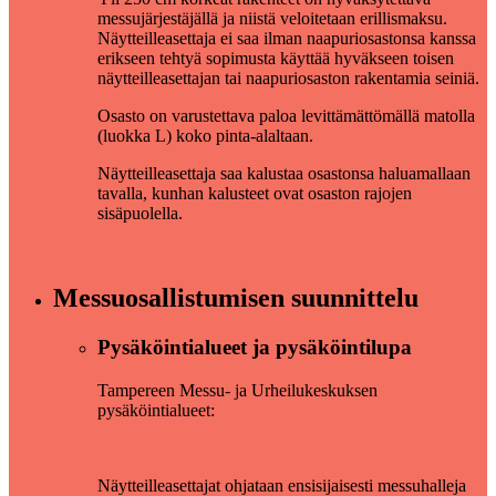
messujärjestäjällä ja niistä veloitetaan erillismaksu.
Näytteilleasettaja ei saa ilman naapuriosastonsa kanssa
erikseen tehtyä sopimusta käyttää hyväkseen toisen
näytteilleasettajan tai naapuriosaston rakentamia seiniä.
Osasto on varustettava paloa levittämättömällä matolla
(luokka L) koko pinta-alaltaan.
Näytteilleasettaja saa kalustaa osastonsa haluamallaan
tavalla, kunhan kalusteet ovat osaston rajojen
sisäpuolella.
Messuosallistumisen suunnittelu
Pysäköintialueet ja pysäköintilupa
Tampereen Messu- ja Urheilukeskuksen
pysäköintialueet:
Näytteilleasettajat ohjataan ensisijaisesti messuhalleja