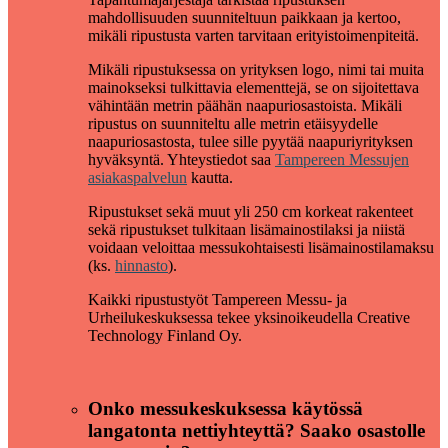
mahdollisuuden suunniteltuun paikkaan ja kertoo,
mikäli ripustusta varten tarvitaan erityistoimenpiteitä.
Mikäli ripustuksessa on yrityksen logo, nimi tai muita
mainokseksi tulkittavia elementtejä, se on sijoitettava
vähintään metrin päähän naapuriosastoista. Mikäli
ripustus on suunniteltu alle metrin etäisyydelle
naapuriosastosta, tulee sille pyytää naapuriyrityksen
hyväksyntä. Yhteystiedot saa
Tampereen Messujen
asiakaspalvelun
kautta.
Ripustukset sekä muut yli 250 cm korkeat rakenteet
sekä ripustukset tulkitaan lisämainostilaksi ja niistä
voidaan veloittaa messukohtaisesti lisämainostilamaksu
(ks.
hinnasto
).
Kaikki ripustustyöt Tampereen Messu- ja
Urheilukeskuksessa tekee yksinoikeudella Creative
Technology Finland Oy.
Onko messukeskuksessa käytössä
langatonta nettiyhteyttä? Saako osastolle