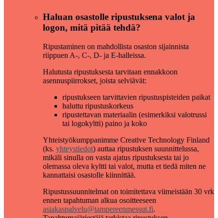
Haluan osastolle ripustuksena valot ja
logon, mitä pitää tehdä?
Ripustaminen on mahdollista osaston sijainnista
riippuen A-, C-, D- ja E-halleissa.
Halutusta ripustuksesta tarvitaan ennakkoon
asennuspiirrokset, joista selviävät:
ripustukseen tarvittavien ripustuspisteiden paikat
haluttu ripustuskorkeus
ripustettavan materiaalin (esimerkiksi valotrussi
tai logokyltti) paino ja koko
Yhteistyökumppanimme Creative Technology Finland
(ks.
yhteystiedot
) auttaa ripustuksen suunnittelussa,
mikäli sinulla on vasta ajatus ripustuksesta tai jo
olemassa oleva kyltti tai valot, mutta et tiedä miten ne
kannattaisi osastolle kiinnittää.
Ripustussuunnitelmat on toimitettava viimeistään 30 vrk
ennen tapahtuman alkua osoitteeseen
asiakaspalvelu@tampereenmessut.fi
.
Tapahtumajärjestäjä tarkistaa ripustuksen