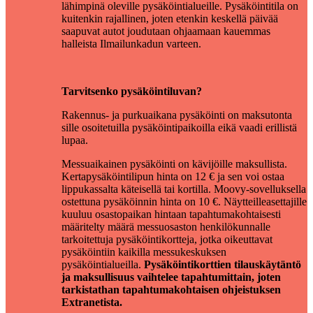
lähimpinä oleville pysäköintialueille. Pysäköintitila on
kuitenkin rajallinen, joten etenkin keskellä päivää
saapuvat autot joudutaan ohjaamaan kauemmas
halleista Ilmailunkadun varteen.
Tarvitsenko pysäköintiluvan?
Rakennus- ja purkuaikana pysäköinti on maksutonta
sille osoitetuilla pysäköintipaikoilla eikä vaadi erillistä
lupaa.
Messuaikainen pysäköinti on kävijöille maksullista.
Kertapysäköintilipun hinta on 12 € ja sen voi ostaa
lippukassalta käteisellä tai kortilla. Moovy-sovelluksella
ostettuna pysäköinnin hinta on 10 €. Näytteilleasettajille
kuuluu osastopaikan hintaan tapahtumakohtaisesti
määritelty määrä messuosaston henkilökunnalle
tarkoitettuja pysäköintikortteja, jotka oikeuttavat
pysäköintiin kaikilla messukeskuksen
pysäköintialueilla.
Pysäköintikorttien tilauskäytäntö
ja maksullisuus vaihtelee tapahtumittain, joten
tarkistathan tapahtumakohtaisen ohjeistuksen
Extranetista.