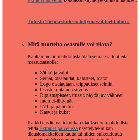
Extranet-palvelun
kohdassa Näyttelytekniikan tilaukset.
Tutustu Tietokeskuksen liittymävaihtoehtoihin »
Mitä tuotteita osastolle voi tilata?
Kauttamme on mahdollista tilata seuraavia tuotteita
messuosastolle:
Sähkö ja valot
Seinät, otsalaudat, kalusteet, matot
Logo otsalautaan, teippaukset seiniin
Osastokohtainen siivous
Ripustuspisteet, trussit, näytöt, av-välineet
Internet-liittymät
LVI- ja paineilma
Kasvit ja kukat
Kaikki tarvittavat tekniikan tilaukset on mahdollista
tehdä
Extranet-palvelussa
näyttelytekniikan
tilauslomakkeiden kautta tai niiden sulkeuduttua
Tampereen Messujen nettisivuilta löytyvillä