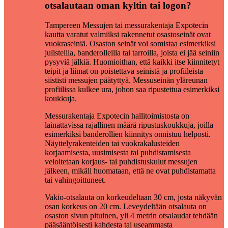
otsalautaan oman kyltin tai logon?
Tampereen Messujen tai messurakentaja Expotecin
kautta varatut valmiiksi rakennetut osastoseinät ovat
vuokraseiniä. Osaston seinät voi somistaa esimerkiksi
julisteilla, banderolleilla tai tarroilla, joista ei jää seiniin
pysyviä jälkiä. Huomioithan, että kaikki itse kiinnitetyt
teipit ja liimat on poistettava seinistä ja profiileista
siististi messujen päätyttyä. Messuseinän yläreunan
profiilissa kulkee ura, johon saa ripustettua esimerkiksi
koukkuja.
Messurakentaja Expotecin hallitoimistosta on
lainattavissa rajallinen määrä ripustuskoukkuja, joilla
esimerkiksi banderollien kiinnitys onnistuu helposti.
Näyttelyrakenteiden tai vuokrakalusteiden
korjaamisesta, uusimisesta tai puhdistamisesta
veloitetaan korjaus- tai puhdistuskulut messujen
jälkeen, mikäli huomataan, että ne ovat puhdistamatta
tai vahingoittuneet.
Vakio-otsalauta on korkeudeltaan 30 cm, josta näkyvän
osan korkeus on 20 cm. Leveydeltään otsalauta on
osaston sivun pituinen, yli 4 metrin otsalaudat tehdään
pääsääntöisesti kahdesta tai useammasta