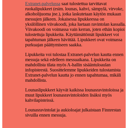
Extranet-palvelussa
saat tulostettua tarvittavat
ruokalipukkeet (esim. lounas, kahvi, sämpylä, virvoke,
alkoholijuoma jne.), jotka laskutetaan käytön mukaan
messujen jälkeen. Jokaisessa lipukkeessa on
yksilöllinen viivakoodi, joka luetaan ravintolan kassalla.
Viivakoodi on voimassa vain kerran, joten ethän kopioi
tulostettuja lipukkeita. Käyttämättömät lipukkeet voi
tapahtuman jälkeen hävittää. Lipukkeet ovat voimassa
purkuajan päättymiseen saakka.
Lipukkeita voi tulostaa Extranet-palvelun kautta ennen
messuja sekä edelleen messuaikana. Lipukkeita on
mahdollista tilata myös A-hallin sisääntuloaulan
infopisteestä. Suosittelemme lipukkeiden tulostamista
Extranet-palvelun kautta jo ennen tapahtumaa, mikäli
mahdollista.
Lounaslipukkeet käyvät kaikissa lounasravintoloissa ja
muut lipukkeet lounasravintoloiden lisäksi myös
kahvilapisteissä.
Lounasravintolat ja aukioloajat julkaistaan Finnrestan
sivuilla ennen messuja.