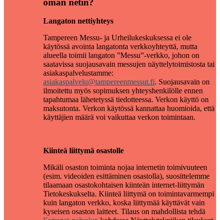
oman netin?
Langaton nettiyhteys
Tampereen Messu- ja Urheilukeskuksessa ei ole
käytössä avointa langatonta verkkoyhteyttä, mutta
alueella toimii langaton ”Messu”-verkko, johon on
saatavissa suojausavain messujen näyttelytoimistosta tai
asiakaspalvelustamme:
asiakaspalvelu@tampereenmessut.fi
. Suojausavain on
ilmoitettu myös sopimuksen yhteyshenkilölle ennen
tapahtumaa lähetetyssä tiedotteessa. Verkon käyttö on
maksutonta. Verkon käytössä kannattaa huomioida, että
käyttäjien määrä voi vaikuttaa verkon toimintaan.
Kiinteä liittymä osastolle
Mikäli osaston toiminta nojaa internetin toimivuuteen
(esim. videoiden esittäminen osastolla), suosittelemme
tilaamaan osastokohtaisen kiinteän internet-liittymän
Tietokeskukselta. Kiinteä liittymä on toimintavarmempi
kuin langaton verkko, koska liittymää käyttävät vain
kyseisen osaston laitteet. Tilaus on mahdollista tehdä