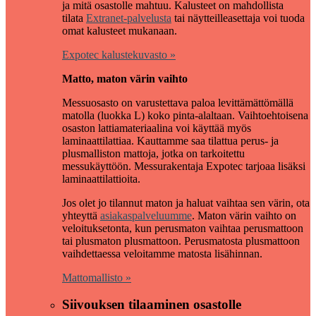
ja mitä osastolle mahtuu. Kalusteet on mahdollista
tilata
Extranet-palvelusta
tai näytteilleasettaja voi tuoda
omat kalusteet mukanaan.
Expotec kalustekuvasto »
Matto, maton värin vaihto
Messuosasto on varustettava paloa levittämättömällä
matolla (luokka L) koko pinta-alaltaan. Vaihtoehtoisena
osaston lattiamateriaalina voi käyttää myös
laminaattilattiaa. Kauttamme saa tilattua perus- ja
plusmalliston mattoja, jotka on tarkoitettu
messukäyttöön. Messurakentaja Expotec tarjoaa lisäksi
laminaattilattioita.
Jos olet jo tilannut maton ja haluat vaihtaa sen värin, ota
yhteyttä
asiakaspalveluumme
. Maton värin vaihto on
veloituksetonta, kun perusmaton vaihtaa perusmattoon
tai plusmaton plusmattoon. Perusmatosta plusmattoon
vaihdettaessa veloitamme matosta lisähinnan.
Mattomallisto »
Siivouksen tilaaminen osastolle