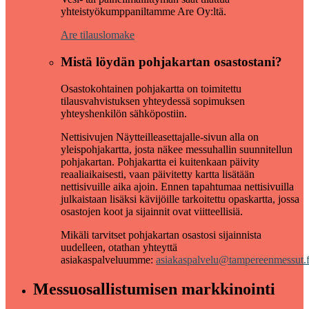
yhteistyökumppaniltamme Are Oy:ltä.
Are tilauslomake
Mistä löydän pohjakartan osastostani?
Osastokohtainen pohjakartta on toimitettu
tilausvahvistuksen yhteydessä sopimuksen
yhteyshenkilön sähköpostiin.
Nettisivujen Näytteilleasettajalle-sivun alla on
yleispohjakartta, josta näkee messuhallin suunnitellun
pohjakartan. Pohjakartta ei kuitenkaan päivity
reaaliaikaisesti, vaan päivitetty kartta lisätään
nettisivuille aika ajoin. Ennen tapahtumaa nettisivuilla
julkaistaan lisäksi kävijöille tarkoitettu opaskartta, jossa
osastojen koot ja sijainnit ovat viitteellisiä.
Mikäli tarvitset pohjakartan osastosi sijainnista
uudelleen, otathan yhteyttä
asiakaspalveluumme:
asiakaspalvelu@tampereenmessut.f
Messuosallistumisen markkinointi