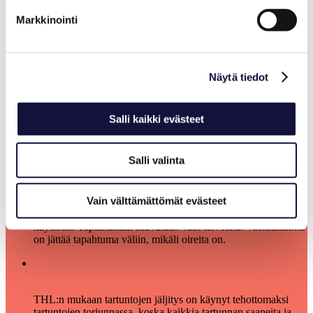
‘Ravintolapalvelut’-osiosta. Kuluttajamessuilla voit olla
suoraan yhteydessä
Finnrestaan
. Finnrestan valikoimissa on
Markkinointi
runsaasti vaihtoehtoja, niin ruuassa kuin juomissa.
Näytä tiedot
Koronapassi ja -käytännöt
Onko tapahtumissamme käytössä koronapassi?
Salli kaikki evästeet
Ei ole, sillä tällä hetkellä koronapassi on STM:n ohjeistuksen
mukaan poissa käytöstä. Seuraamme ohjeistuksia ja toimimme
niiden mukaan.
Salli valinta
Näytetäänkö ovella rokotustodistus tai negatiivinen
koronatestitulos?
Vain välttämättömät evästeet
Näin toimitaan ainoastaan, mikäli koronapassi tulee virallisesti
käyttöön. Tapahtumiin saavutaan vain terveenä. Vastuullisinta
on jättää tapahtuma väliin, mikäli oireita on.
Mitä jos altistun koronavirukselle messuilla? Miten
altistumisista ilmoitetaan?
THL:n mukaan tartuntojen jäljitys on käynyt tehottomaksi
tartuntojen torjunnassa, koska kaikkia tartunnan saaneita ja