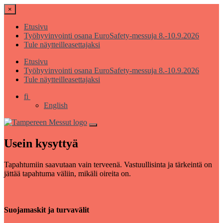
×
Etusivu
Työhyvinvointi osana EuroSafety-messuja 8.-10.9.2026
Tule näytteilleasettajaksi
Etusivu
Työhyvinvointi osana EuroSafety-messuja 8.-10.9.2026
Tule näytteilleasettajaksi
fi
English
Usein kysyttyä
Tapahtumiin saavutaan vain terveenä. Vastuullisinta ja tärkeintä on
jättää tapahtuma väliin, mikäli oireita on.
Suojamaskit ja turvavälit