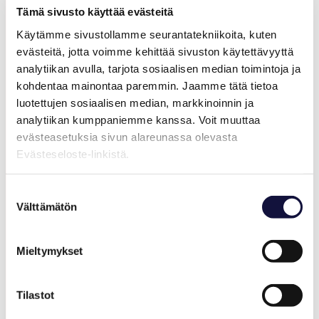
Tämä sivusto käyttää evästeitä
Voinko jakaa osastollani esitteitä, virvokkeita tai makeisia?
Käytämme sivustollamme seurantatekniikoita, kuten
Kyllä voit.
evästeitä, jotta voimme kehittää sivuston käytettävyyttä
analytiikan avulla, tarjota sosiaalisen median toimintoja ja
Onko mahdollista tarjota elintarvikkeita?
kohdentaa mainontaa paremmin. Jaamme tätä tietoa
Messuosastolla on mahdollista tarjota elintarvikkeita.
luotettujen sosiaalisen median, markkinoinnin ja
analytiikan kumppaniemme kanssa. Voit muuttaa
Elintarvikkeista tulee ilmoittaa ravintoloitsija
Finnrestalle
(vastuuvapauslomake)
sekä tarvittaessa
evästeasetuksia sivun alareunassa olevasta
elintarvikevalvontaan. Osastolla käsiteltävien elintarvikkeiden
Evästeseloste-linkistä.
suhteen on noudatettava elintarvikelainsäädäntöä ja yleisiä
hygieniaohjeita. Ilmoitusta ei tarvitse tehdä, mikäli kyseessä
on vähäinen määrä esimerkiksi paperikääreellisiä makeisia,
Suostumuksen
keksejä tai muuta kahvileipää, sipsejä tai kahvia.
Välttämätön
valinta
Voinko tilata elintarvikkeita Finnrestalta?
Kyllä, elintarvikkeita saa tilata ravintoloitsija Finnrestalta.
Mieltymykset
Miten tilaan tarjoiluja Finnrestalta?
Näytteilleasettajat voivat ammattimessujen yhteydessä tilata
Tilastot
Finnrestalta tarjoiluja
Extranet
-palvelun kautta,