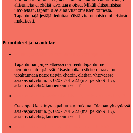
altistuneita ei ehditä tavoittaa ajoissa. Mikäli altistumisista
ilmoitetaan, tapahtuu se aina viranomaisten toimesta.
Tapahtumajärjestäjä tiedottaa näistä viranomaisten ohjeistusten
mukaisesti.
Peruutukset ja palautukset
Voinko peruuttaa osastoni tämän syksyn tapahtumiin?
Tapahtuman järjestettäessä normaalit tapahtumien
peruutusehdot pätevät. Osastopaikan siirto seuraavaan
tapahtumaan pätee tietyin ehdoin, olethan yhteydessä
asiakaspalveluun. p. 0207 701 222 (ma–pe klo 9–15),
asiakaspalvelu@tampereenmessut.fi
Saanko osastopaikasta rahat takaisin, jos tapahtuma siirtyy?
Osastopaikka siirtyy tapahtuman mukana. Olethan yhteydessä
asiakaspalveluun. p. 0207 701 222 (ma–pe klo 9–15),
asiakaspalvelu@tampereenmessut.fi
Voinko saada ostetusta kävijälipusta rahat takaisin?