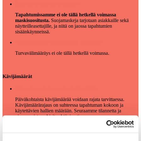
Onko minun käytettävä maskia?
Tapahtumissamme ei ole tällä hetkellä voimassa
maskisuositusta.
Suojamaskeja tarjotaan asiakkaille sekä
näytteilleasettajille, ja niitä on jaossa tapahtumien
sisäänkäynneissä.
Tuleeko ylläpitää kahden metrin turvaväliä?
Turvavälimääräys ei ole tällä hetkellä voimassa.
Kävijämäärät
Rajataanko päiväkohtaista kävijämäärää?
Päiväkohtaista kävijämäärää voidaan rajata tarvittaessa.
Kävijämäärärajaus on suhteessa tapahtuman kokoon ja
käytettävien hallien määrään. Seuraamme tilannetta ja
viranomaisten ohjeita aktiivisesti.
Tuotteet osastolla