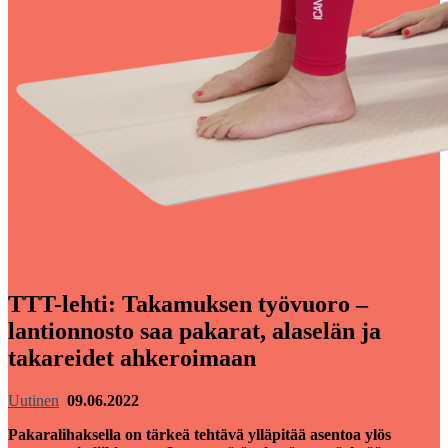
TTT-lehti: Takamuksen työvuoro –
lantionnosto saa pakarat, alaselän ja
takareidet ahkeroimaan
Uutinen
09.06.2022
Pakaralihaksella on tärkeä tehtävä ylläpitää asentoa ylös