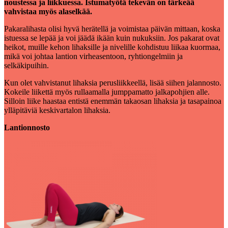
noustessa ja liikkuessa. Istumatyötä tekevän on tärkeää
vahvistaa myös alaselkää.
Pakaralihasta olisi hyvä herätellä ja voimistaa päivän mittaan, koska
istuessa se lepää ja voi jäädä ikään kuin nukuksiin. Jos pakarat ovat
heikot, muille kehon lihaksille ja nivelille kohdistuu liikaa kuormaa,
mikä voi johtaa lantion virheasentoon, ryhtiongelmiin ja
selkäkipuihin.
Kun olet vahvistanut lihaksia perusliikkeellä, lisää siihen jalannosto.
Kokeile liikettä myös rullaamalla jumppamatto jalkapohjien alle.
Silloin liike haastaa entistä enemmän takaosan lihaksia ja tasapainoa
ylläpitäviä keskivartalon lihaksia.
Lantionnosto