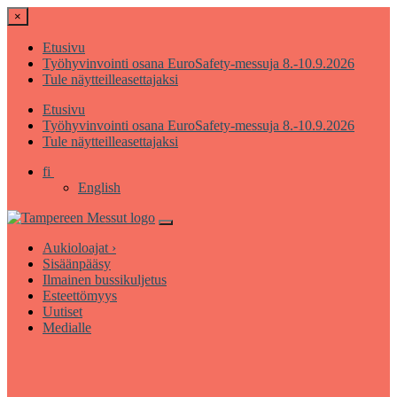
×
Etusivu
Työhyvinvointi osana EuroSafety-messuja 8.-10.9.2026
Tule näytteilleasettajaksi
Etusivu
Työhyvinvointi osana EuroSafety-messuja 8.-10.9.2026
Tule näytteilleasettajaksi
fi
English
Aukioloajat ›
Sisäänpääsy
Ilmainen bussikuljetus
Esteettömyys
Uutiset
Medialle